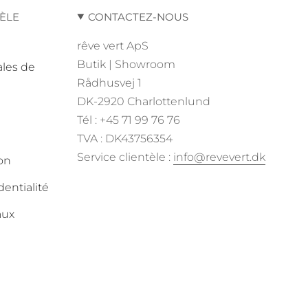
TÈLE
CONTACTEZ-NOUS
rêve vert ApS
Butik | Showroom
ales de
Rådhusvej 1
DK-2920 Charlottenlund
Tél : +45 71 99 76 76
TVA : DK43756354
Service clientèle :
info@revevert.dk
ion
dentialité
aux