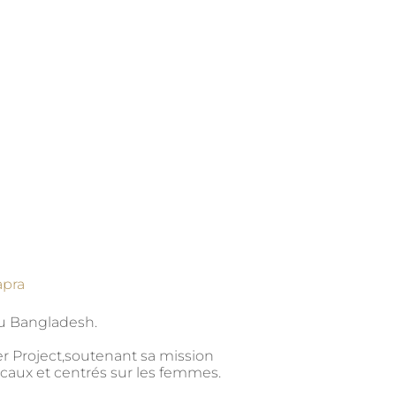
apra
du Bangladesh.
 Project,
soutenant
sa mission
ocaux et centrés sur les femmes
.