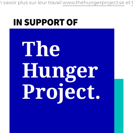
 savoir plus sur leur travail
www.thehungerproject.se
et