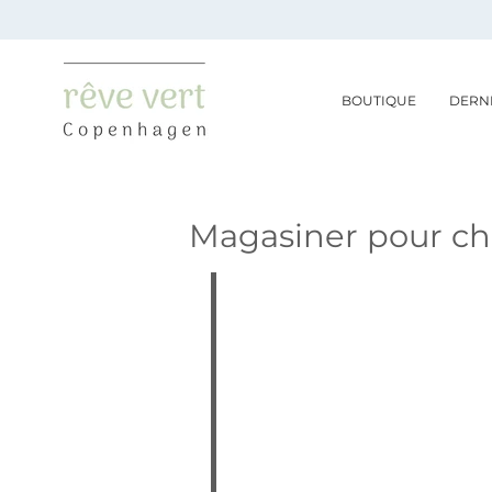
Passer
au
contenu
de
la
BOUTIQUE
DERN
page
Magasiner pour c